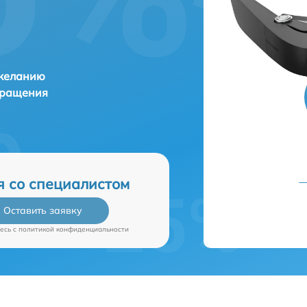
 желанию
бращения
я со специалистом
Оставить заявку
есь c
политикой конфиденциальности