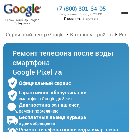
+7 (800) 301-34-05
Ежедневно с 9:00 до 21:00
Позвонить
мне утром
Сервисный центр Google
в
Хабаровске
Сервисный центр Google
Каталог устройств
Ремо
Ремонт телефона после воды
смартфона
Google Pixel 7a
Официальный сервис
Гарантийное обслуживание
смартфона Google до 3 лет
Диагностика за наш счет,
ремонт по желанию
Бесплатный выезд курьера
в день обращения
Ремонт телефона после воды смартфона